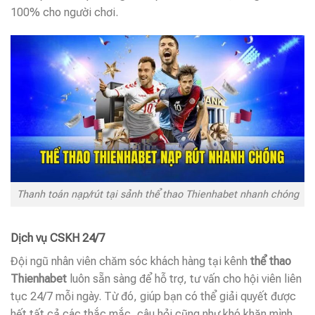
100% cho người chơi.
Thanh toán nạp/rút tại sảnh thể thao Thienhabet nhanh chóng
Dịch vụ CSKH 24/7
Đội ngũ nhân viên chăm sóc khách hàng tại kênh
thể thao
Thienhabet
luôn sẵn sàng để hỗ trợ, tư vấn cho hội viên liên
tục 24/7 mỗi ngày. Từ đó, giúp bạn có thể giải quyết được
hết tất cả các thắc mắc, câu hỏi cũng như khó khăn mình