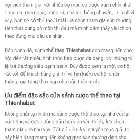
hội viên tham gia, với nhiều bộ môn cá cược xanh chín như
bóng đá, đua ngựa, bóng rổ, đua xe, bóng chuyền,…Chính vì
vậy, bạn sẽ có thể thoải mái lựa chọn tham gia săn thưởng
tiền thật cùng bộ môn thi đấu mà mình cảm thấy yêu thích
theo đúng nhu cầu cá nhân.
Bên cạnh đó, sảnh
thể thao Thienhabet
còn mang đến cho
hội viên rất nhiều hình thức kèo cược đa dạng, với những tỷ
lệ trả thưởng siêu cạnh tranh. Đây được xem là một cơ hội
rất tốt để khách hàng giải trí và tìm kiếm cơ hội chiến
thắng, gia tăng thu nhập cho bản thân mình.
Ưu điểm đặc sắc của sảnh cược thể thao tại
Thienhabet
Không phải tự nhiên mà sảnh cược thể thao tại nhà cái lại
nổi tiếng và được đông đảo hội viên yêu thích, lựa chọn
tham gia đến như vậy. Tất cả đều là vì chuyên mục giải trí
này hiện đang mang đến không gian săn thưởng đỉnh cho