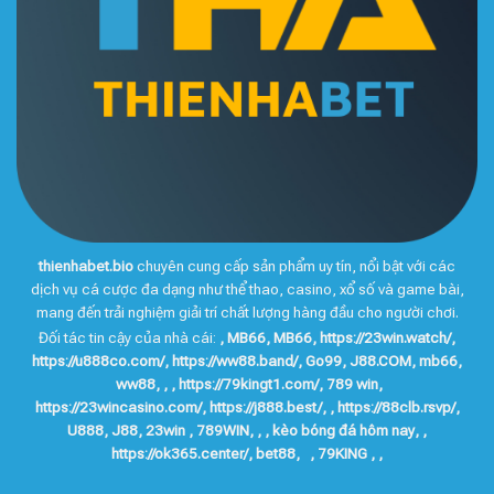
thienhabet.bio
chuyên cung cấp sản phẩm uy tín, nổi bật với các
dịch vụ cá cược đa dạng như thể thao, casino, xổ số và game bài,
mang đến trải nghiệm giải trí chất lượng hàng đầu cho người chơi.
Đối tác tin cậy của nhà cái:
,
MB66
,
MB66
, https://23win.watch/,
https://u888co.com/, https://ww88.band/,
Go99
, J88.COM,
mb66
,
ww88, , ,
https://79kingt1.com/
,
789 win
,
https://23wincasino.com/
, https://j888.best/, ,
https://88clb.rsvp/
,
U888
, J88,
23win
,
789WIN
, , ,
kèo bóng đá hôm nay
, ,
https://ok365.center/
,
bet88
,
,
79KING
, ,