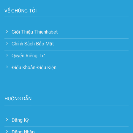
VỀ CHÚNG TÔI
Giới Thiệu Thienhabet
Chính Sách Bảo Mật
Quyền Riêng Tư
Điều Khoản Điều Kiện
HƯỚNG DẪN
Đăng Ký
Đăng Nhập