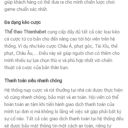
giúp khách hàng có thể đưa ra cho mình chiến lược chơi
game chuẩn xác nhất.
Đa dạng kèo cược
Thể thao Thienhabet
cung cấp đầy đủ tất cả các loại kèo
cá cược từ cơ bản cho đến nâng cao tới hội viên trên hệ
thống. Ví dụ như kèo cược Châu Á, phạt góc, Tài Xỉu, thẻ
phạt, Châu Âu,… Điều này sẽ giúp người chơi có thêm cho
mình nhiều sự lựa chọn thú vị và phù hợp nhất với chiến
thuật cá cược của bản thân bạn.
Thanh toán siêu nhanh chóng
Hệ thống nạp cược và rút thưởng tại nhà cái được thực hiện
vô cùng nhanh chóng, bảo mật và an toàn. Hội viên có thể
hoàn toàn an tâm khi tiến hành giao dịch thanh toán của
mình tại đơn vị mà không lo lắng về việc sẽ gặp phải bất kỳ
sự cố nào. Tất cả các giao dịch thanh toán tại hệ thống đều
sẽ được bảo mật thông tin một cách an toàn, riêng tư