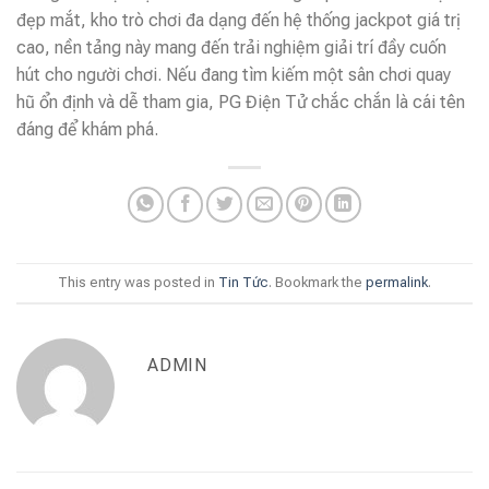
đẹp mắt, kho trò chơi đa dạng đến hệ thống jackpot giá trị
cao, nền tảng này mang đến trải nghiệm giải trí đầy cuốn
hút cho người chơi. Nếu đang tìm kiếm một sân chơi quay
hũ ổn định và dễ tham gia, PG Điện Tử chắc chắn là cái tên
đáng để khám phá.
This entry was posted in
Tin Tức
. Bookmark the
permalink
.
ADMIN