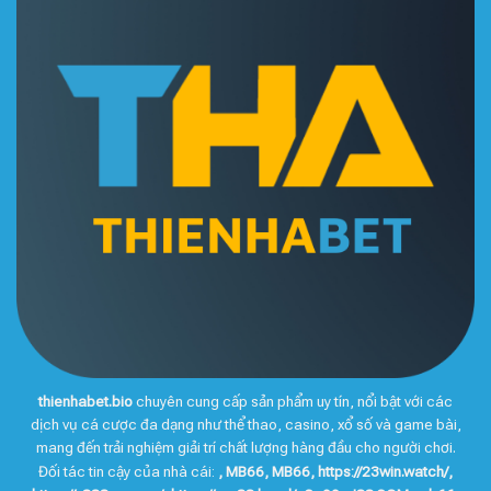
thienhabet.bio
chuyên cung cấp sản phẩm uy tín, nổi bật với các
dịch vụ cá cược đa dạng như thể thao, casino, xổ số và game bài,
mang đến trải nghiệm giải trí chất lượng hàng đầu cho người chơi.
Đối tác tin cậy của nhà cái:
,
MB66
,
MB66
, https://23win.watch/,