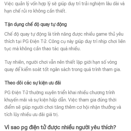
Việc quản lý vốn hợp lý sẽ giúp duy trì trải nghiệm lâu dài và
hạn chế rủi ro không cần thiết.
Tận dụng chế độ quay tự động
Chế độ quay tự động là tính năng được nhiều game thủ yêu
thích tại PG Điện Tử. Công cụ này giúp duy trì nhịp chơi liên
tục mà không cần thao tác quá nhiều.
Tuy nhiên, người chơi vẫn nên thiết lập giới hạn số vòng
quay để kiểm soát tốt ngân sách trong quá trình tham gia.
Theo dõi các sự kiện ưu đãi
PG Điện Tử thường xuyên triển khai nhiều chương trình
khuyến mãi và sự kiện hấp dẫn. Việc tham gia đúng thời
điểm sẽ giúp người chơi tăng thêm cơ hội nhận thưởng và
tích lũy nhiều ưu đãi giá trị.
Vì sao pg điện tử được nhiều người yêu thích?